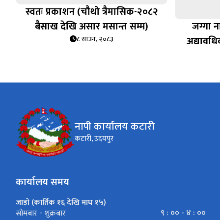
स्वतः प्रकाशन (चौथो त्रैमासिक-२०८२
बैसाख देखि असार मसान्त सम्म)
जग्गा न
अद्यावधि
८ साउन, २०८३
नापी कार्यालय कटारी
कटारी, उदयपुर
कार्यालय समय
जाडो (कार्तिक १६ देखि माघ १५)
९ : ०० - ४ : ००
सोमबार - शुक्रबार