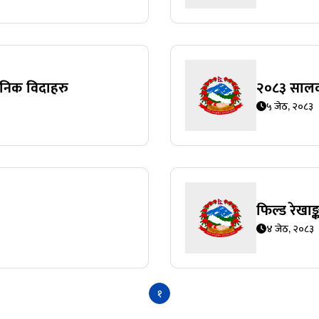
जनिक विदाहरु
२‍०८३ सालक
५ जेठ, २०८३
फिल्ड रेखाङ
४ जेठ, २०८३
१