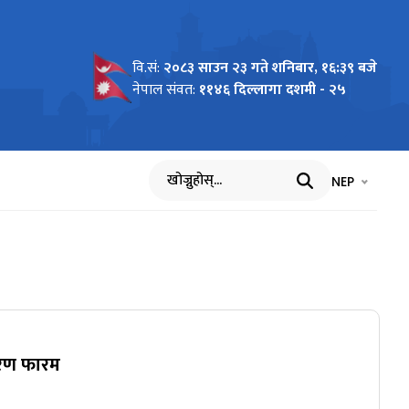
वि.सं:
२०८३ साउन २३ गते शनिबार, १६:३९ बजे
नेपाल संवत:
११४६ दिल्लागा दशमी - २५
भाषा चयन गर्नुह
भाषा प
NEP
खोज्नुहोस्
िवरण फारम