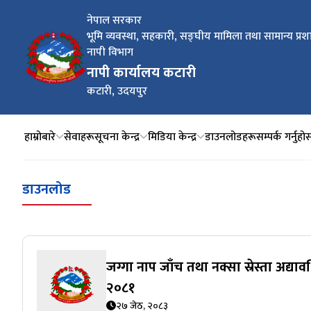
नेपाल सरकार
भूमि व्यवस्था, सहकारी, सङ्‍घीय मामिला तथा सामान्य प्रश
नापी विभाग
नापी कार्यालय कटारी
कटारी, उदयपुर
हाम्रोबारे
सेवाहरू
सूचना केन्द्र
मिडिया केन्द्र
डाउनलोडहरू
सम्पर्क गर्नुहोस
डाउनलोड
जग्गा नाप जाँच तथा नक्सा स्रेस्ता अद्याव
२०८१
२७ जेठ, २०८३