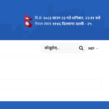
वि.सं:
२०८३ साउन २३ गते शनिबार, २२:११ बजे
नेपाल संवत:
११४६ दिल्लागा दशमी - २५
भाषा चयन गर्नुह
भाषा प
NEP
खोज्नुहोस्