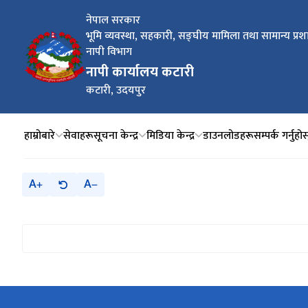
नेपाल सरकार
भूमि व्यवस्था, सहकारी, सङ्‍घीय मामिला तथा सामान्य प्रश
नापी विभाग
नापी कार्यालय कटारी
कटारी, उदयपुर
हाम्रोबारे
सेवाहरू
सूचना केन्द्र
मिडिया केन्द्र
डाउनलोडहरू
सम्पर्क गर्नुहोस
A
A